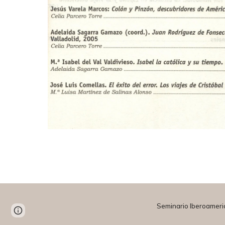
Seminario Iberoameri
Page
Google Sites
Report abuse
updated