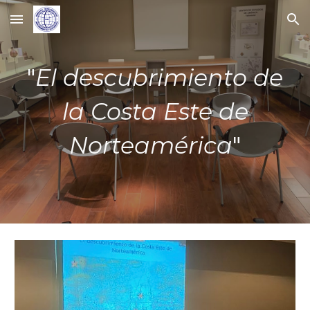
Skip to main content
Skip to navigation
"
El descubrimiento de
la Costa Este de
Norteamérica
"