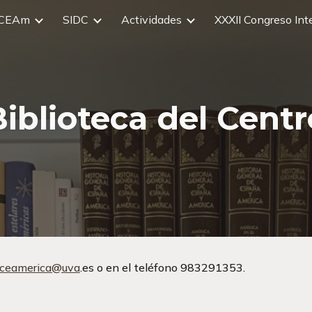
CEAm
SIDC
Actividades
ip to main content
Skip to navigat
Biblioteca del Centr
ceamerica@uva
.es 
o en el teléfono 983291353.