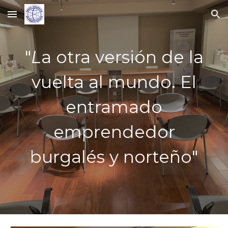
Skip to main content
Skip to navigation
"
L
a otra versión de la
vuelta al mundo. El
entramado
emprendedor
burgalés y norteño
"