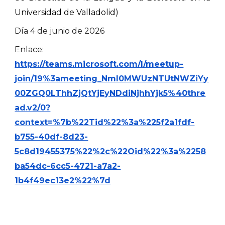
Universidad de Valladolid)
Día
4
de
junio
de 202
6
Enlace:
https://teams.microsoft.com/l/meetup-
join/19%3ameeting_NmI0MWUzNTUtNWZiYy
00ZGQ0LThhZjQtYjEyNDdiNjhhYjk5%40thre
ad.v2/0?
context=%7b%22Tid%22%3a%225f2a1fdf-
b755-40df-8d23-
5c8d19455375%22%2c%22Oid%22%3a%2258
ba54dc-6cc5-4721-a7a2-
1b4f49ec13e2%22%7d